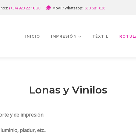
onos:
(+34) 923 22 10 30
Móvil / Whatsapp:
650 681 626
INICIO
IMPRESIÓN
TÉXTIL
ROTUL
Lonas y Vinilos
corte y de impresión
.
luminio, pladur, etc..
.
LETRAS CORPOREAS