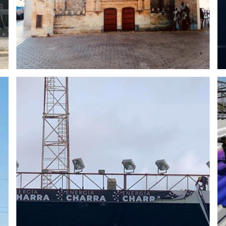
Femenina
LONAS Y VINILOS EXTERIOR
Rotulación Caseta para Unión
Deportiva Salamanca