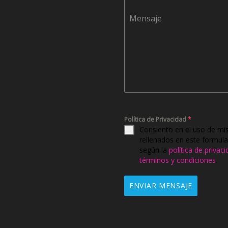
Mensaje
Política de Privacidad
*
Consiento en el uso de mi
rellenados en este formula
según la
política de privac
términos y condiciones
.
ENVIAR MENSAJE