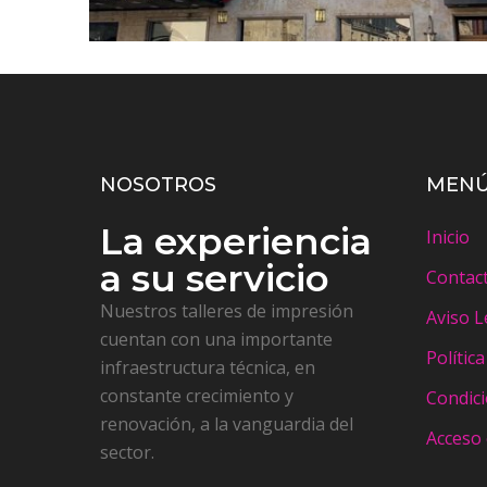
NOSOTROS
MEN
La experiencia
Inicio
a su servicio
Contac
Nuestros talleres de impresión
Aviso L
cuentan con una importante
Polític
infraestructura técnica, en
constante crecimiento y
Condic
renovación, a la vanguardia del
Acceso 
sector.