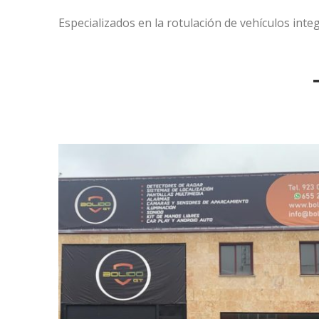
do GT
Rotulación fachada El Pícaro
Especializados en la rotulación de vehículos integ
LONAS Y VINILOS EXTERIOR
ra
Lona gran formato Energía
Charra