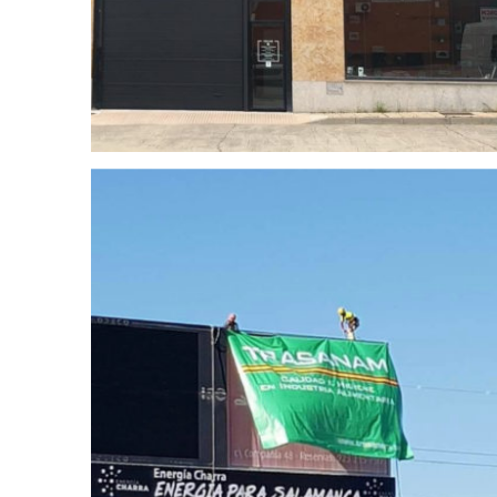
LONAS Y VINILOS EXTERIOR
el
Carteles gran formato para
JCdecaux