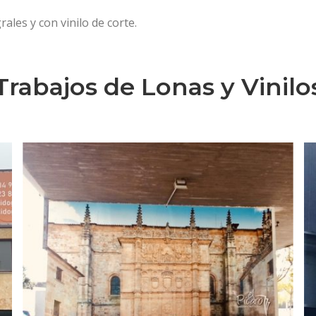
Rotulación corpóreo Skoda
rales y con vinilo de corte.
Trabajos de Lonas y Vinilo
LONAS Y VINILOS EXTERIOR
Impresión y colocación lona
Supercopa de España