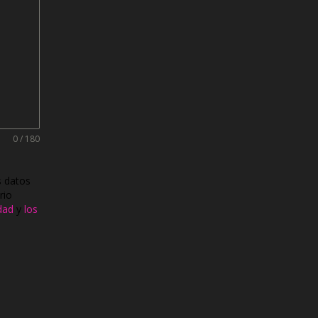
0 / 180
s datos
rio
idad
y
los