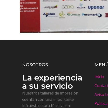
NOSOTROS
MEN
La experiencia
Inicio
a su servicio
Contac
Nuestros talleres de impresión
Aviso L
cuentan con una importante
Polític
infraestructura técnica, en