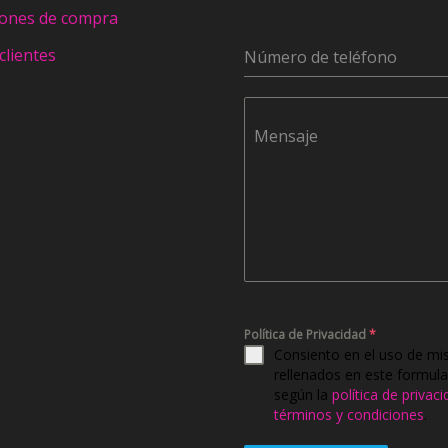
iones de compra
clientes
Número de teléfono
Mensaje
Política de Privacidad
*
Consiento en el uso de mi
rellenados en este formula
según la
política de privac
términos y condiciones
.