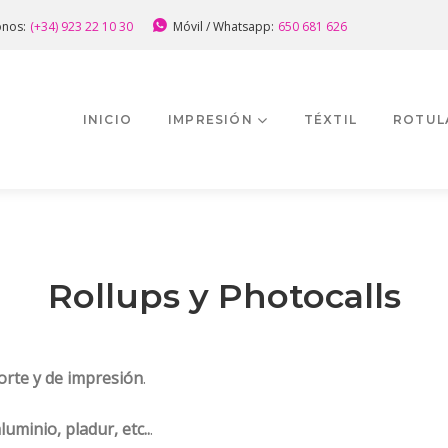
onos:
(+34) 923 22 10 30
Móvil / Whatsapp:
650 681 626
INICIO
IMPRESIÓN
TÉXTIL
ROTUL
Rollups y Photocalls
corte y de impresión
.
luminio, pladur, etc..
.