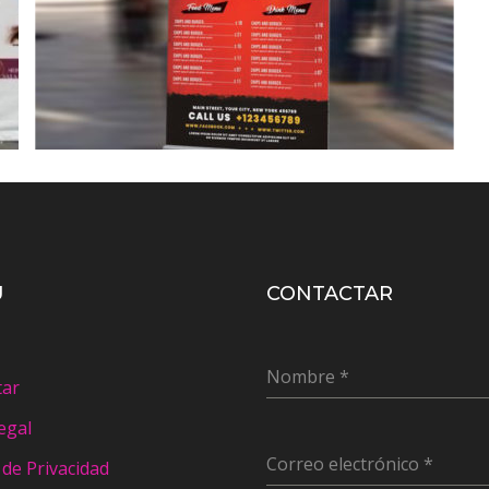
Ú
CONTACTAR
Nombre
*
tar
egal
Correo electrónico
*
a de Privacidad