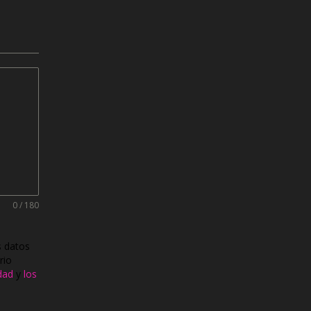
0 / 180
s datos
rio
idad
y
los