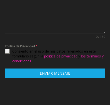
0 / 180
Política de Privacidad
*
Consiento en el uso de mis datos rellenados en este
formulario según la
política de privacidad
y
los términos y
condiciones
.
ENVIAR MENSAJE