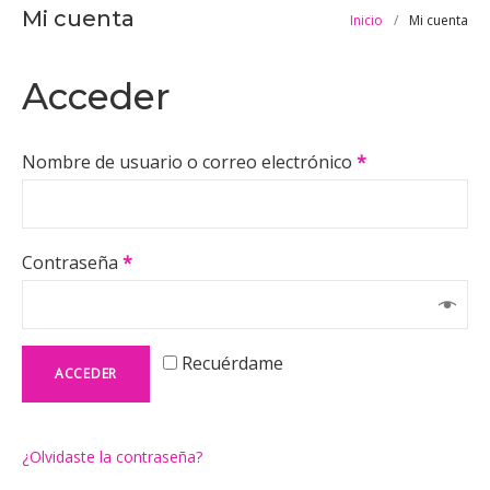
Mi cuenta
Inicio
/
Mi cuenta
Mi
Acceder
cuenta
Nombre de usuario o correo electrónico
*
Contraseña
*
Recuérdame
ACCEDER
¿Olvidaste la contraseña?