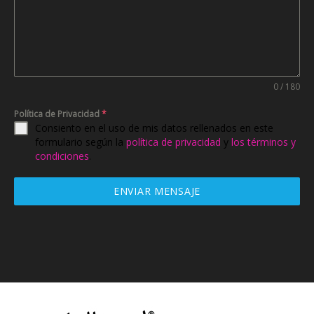
0 / 180
Política de Privacidad
*
Consiento en el uso de mis datos rellenados en este
formulario según la
política de privacidad
y
los términos y
condiciones
.
ENVIAR MENSAJE