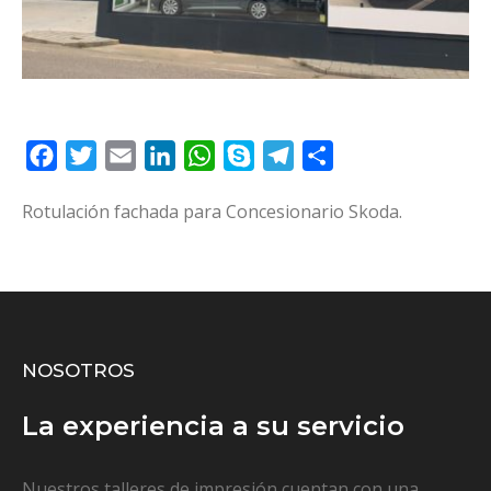
Facebook
Twitter
Email
LinkedIn
WhatsApp
Skype
Telegram
Compartir
Rotulación fachada para Concesionario Skoda.
NOSOTROS
La experiencia a su servicio
Nuestros talleres de impresión cuentan con una