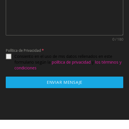
0 / 180
Política de Privacidad
*
Consiento en el uso de mis datos rellenados en este
formulario según la
política de privacidad
y
los términos y
condiciones
.
ENVIAR MENSAJE